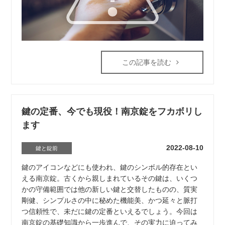
この記事を読む
鍵の定番、今でも現役！南京錠をフカボリし
ます
2022-08-10
鍵と錠前
鍵のアイコンなどにも使われ、鍵のシンボル的存在とい
える南京錠。古くから親しまれているその鍵は、いくつ
かの守備範囲では他の新しい鍵と交替したものの、質実
剛健、シンプルさの中に秘めた機能美、かつ延々と脈打
つ信頼性で、未だに鍵の定番といえるでしょう。今回は
南京錠の基礎知識から一歩進んで、その実力に迫ってみ