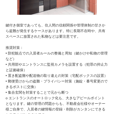
鍵付き個室であっても、住人間の信頼関係や管理体制の甘さか
ら盗難が発生するケースがあります。特に長期不在時や、共有
スペースに放置された私物などは要注意です。
推奨対策：
• 防犯観点での入居者ルールの整備と周知（鍵かけや私物の管理
など）
• 共用部やエントランスに監視カメラを設置する（犯罪の抑止力
と証拠確保）
• 置き配盗難や配送物の取り違えの対策（宅配ボックスの設置）
• 郵便受けからの盗難・プライバシー対策（施錠・番号変更ので
きるポストに交換）
• 集合玄関を対策することで元から断つ
o エントランスのオートロック化も、大きなアピールポイント
となります。鍵の管理の問題からも、不動産会社様やオーナー
様ご自身で、入居者の鍵情報の登録・削除がカンタンにできる