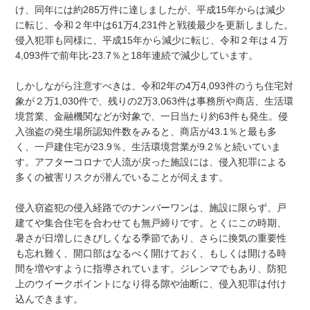
け、同年には約285万件に達しましたが、平成15年からは減少
に転じ、令和２年中は61万4,231件と戦後最少を更新しました。
侵入犯罪も同様に、平成15年から減少に転じ、令和２年は４万
4,093件で前年比-23.7％と18年連続で減少しています。
しかしながら注意すべきは、令和2年の4万4,093件のうち住宅対
象が２万1,030件で、残りの2万3,063件は事務所や商店、生活環
境営業、金融機関などが対象で、一日当たり約63件も発生。侵
入強盗の発生場所認知件数をみると、商店が43.1％と最も多
く、一戸建住宅が23.9％、生活環境営業が9.2％と続いていま
す。アフターコロナで人流が戻った施設には、侵入犯罪による
多くの被害リスクが潜んでいることが伺えます。
侵入窃盗犯の侵入経路でのナンバーワンは、施設に限らず、戸
建てや集合住宅を合わせても無戸締りです。とくにこの時期、
暑さが日増しにきびしくなる季節であり、さらに換気の重要性
も忘れ難く、開口部はなるべく開けておく、もしくは開ける時
間を増やすように指導されています。ジレンマでもあり、防犯
上のウイークポイントになり得る隙や油断に、侵入犯罪は付け
込んできます。