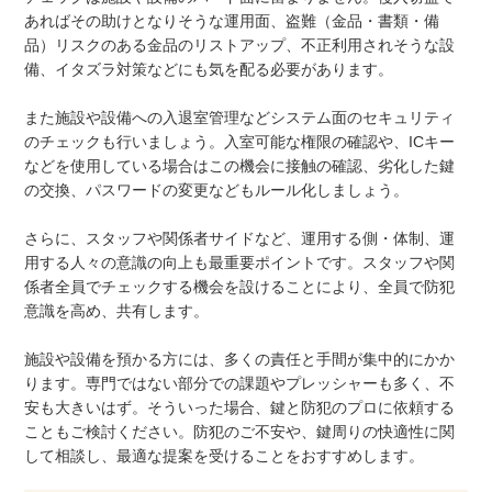
あればその助けとなりそうな運用面、盗難（金品・書類・備
品）リスクのある金品のリストアップ、不正利用されそうな設
備、イタズラ対策などにも気を配る必要があります。
また施設や設備への入退室管理などシステム面のセキュリティ
のチェックも行いましょう。入室可能な権限の確認や、ICキー
などを使用している場合はこの機会に接触の確認、劣化した鍵
の交換、パスワードの変更などもルール化しましょう。
さらに、スタッフや関係者サイドなど、運用する側・体制、運
用する人々の意識の向上も最重要ポイントです。スタッフや関
係者全員でチェックする機会を設けることにより、全員で防犯
意識を高め、共有します。
施設や設備を預かる方には、多くの責任と手間が集中的にかか
ります。専門ではない部分での課題やプレッシャーも多く、不
安も大きいはず。そういった場合、鍵と防犯のプロに依頼する
こともご検討ください。防犯のご不安や、鍵周りの快適性に関
して相談し、最適な提案を受けることをおすすめします。