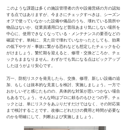
このような課題は多くの施設管理者の方や設備営繕の方の認知
する点ではありますが、今まさにチェックすべきは、シーズン
オフで使っていなかった設備や備品のうち、壊れている箇所や
物品はないか、従業員通用口など普段あまり気にしない場所を
中心に、使用できなくなっている・メンテナンスの要否などの
確認です。単純に、見た目で壊れていなかったとしても、効果
の低下やケガ・事故に繋がる恐れなども想定したチェックを心
がけましょう。繁忙期を迎えると、修理・交換どころか、チェ
ックもままなりません。わずかでも気になる点はピックアップ
したほうがより安心です。
万一、防犯リスクを発見したら、交換、修理、新しい設備の追
加、もしくは抜本的な見直しを検討、実施しましょう。一方で
おかしいぞと感じたものの、具体的な対策が思いつかない場合
もあるでしょう。そんな時はプロに頼るのもひとつの手。チェ
ックとは、単にリスクをあぶりだすだけではなく、その対応策
まで検討することです。改修にどれだけの費用と時間が必要な
のかを明確にして、判断および実施しましょう。