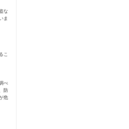
盗な
いま
るこ
調べ
、防
が危