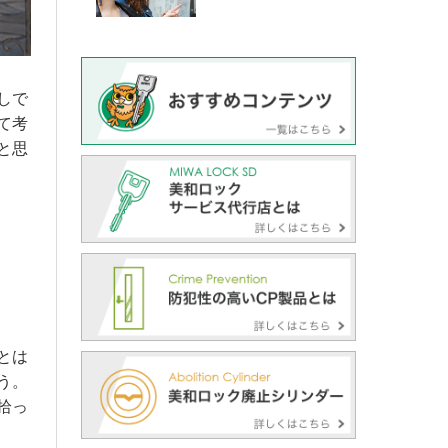
しで
て考
と思
とは
う。
拾っ