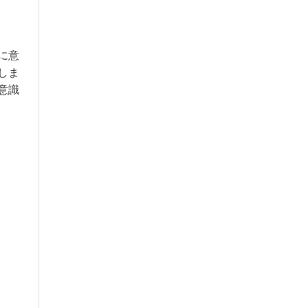
に意
しま
意識